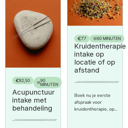
77
60 MINUTEN
Kruidentherapie
intake op
locatie of op
afstand
82,50
90
MINUTEN
Acupunctuur
Boek nu je eerste
intake met
afspraak voor
behandeling
kruidentherapie, op
locatie of online!