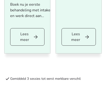
Boek nu je eerste
behandeling met intake
en werk direct aan
meer balans en
gezondheid.
Lees
Lees
Lees
Lees
meer
meer
meer
meer
Acupunctuur
Kruidentherapie
intake
intake
met
op
behandeling
locatie
of
Gemiddeld 3 sessies tot eerst merkbare verschil
op
afstand