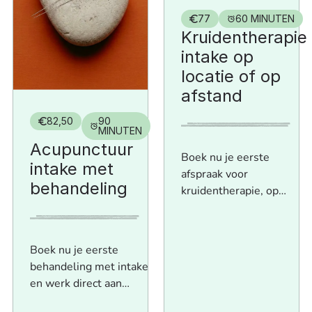
77
60 MINUTEN
Kruidentherapie
intake op
locatie of op
afstand
82,50
90
MINUTEN
Acupunctuur
Boek nu je eerste
intake met
afspraak voor
behandeling
kruidentherapie, op
locatie of online!
Boek nu je eerste
behandeling met intake
en werk direct aan
meer balans en