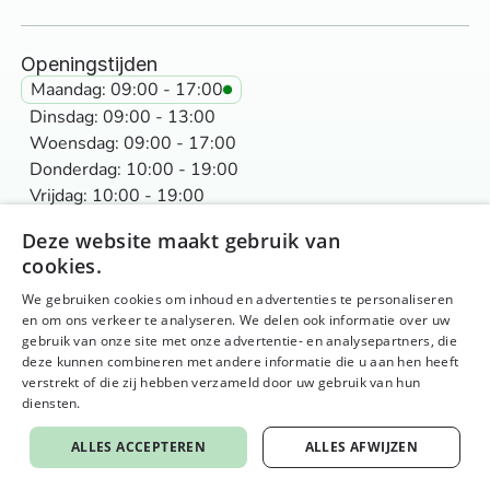
Openingstijden
Maandag: 09:00 - 17:00
Dinsdag: 09:00 - 13:00
Woensdag: 09:00 - 17:00
Donderdag: 10:00 - 19:00
Vrijdag: 10:00 - 19:00
Deze website maakt gebruik van
Contact
cookies.
info@nurtureyournature.nl
06-40260475
We gebruiken cookies om inhoud en advertenties te personaliseren
en om ons verkeer te analyseren. We delen ook informatie over uw
John F. Kennedyplein 20 in Purmerend
gebruik van onze site met onze advertentie- en analysepartners, die
deze kunnen combineren met andere informatie die u aan hen heeft
Ik wil
verstrekt of die zij hebben verzameld door uw gebruik van hun
Makkelijker bewegen zonder pijn
diensten.
Privacybeleid
Beter slapen & minder stress
ALLES ACCEPTEREN
ALLES AFWIJZEN
Minder last van allergieën
Mijn hormonen in balans