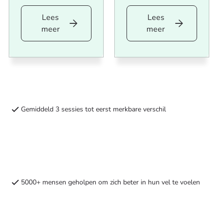
gezondheid.
Lees
Lees
Lees
Lees
meer
meer
meer
meer
Acupunctuur
Kruidentherapie
intake
intake
met
op
behandeling
locatie
of
Gemiddeld 3 sessies tot eerst merkbare verschil
op
afstand
5000+ mensen geholpen om zich beter in hun vel te voelen