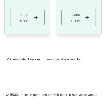
Lees
Lees
Lees
Lees
meer
meer
meer
meer
Acupunctuur
Boek
intake
jouw
met
eerste
behandeling
kruidenconsult
Gemiddeld 3 sessies tot eerst merkbare verschil
5000+ mensen geholpen om zich beter in hun vel te voelen