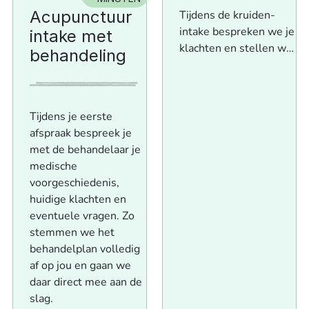
Acupunctuur
Tijdens de kruiden-
intake bespreken we je
intake met
klachten en stellen we
behandeling
het onderliggende
patroon vast. Op basis
daarvan maken we een
persoonlijk
Tijdens je eerste
kruidenadvies.
afspraak bespreek je
met de behandelaar je
medische
voorgeschiedenis,
huidige klachten en
eventuele vragen. Zo
stemmen we het
behandelplan volledig
af op jou en gaan we
daar direct mee aan de
slag.