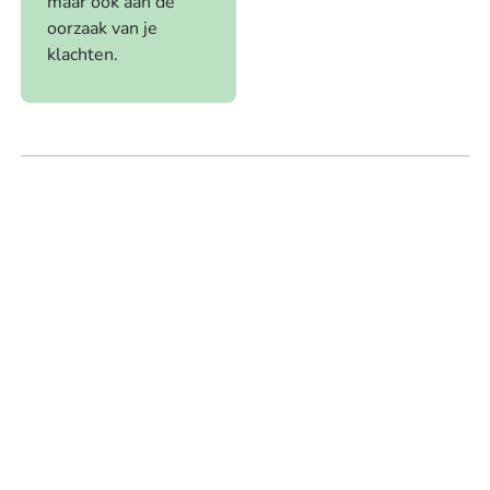
maar ook aan de
oorzaak van je
klachten.