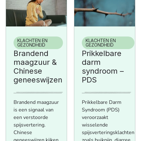
KLACHTEN EN
KLACHTEN EN
GEZONDHEID
GEZONDHEID
Brandend
Prikkelbare
maagzuur &
darm
Chinese
syndroom –
geneeswijzen
PDS
Brandend maagzuur
Prikkelbare Darm
is een signaal van
Syndroom (PDS)
een verstoorde
veroorzaakt
spijsvertering.
wisselende
Chinese
spijsverteringsklachten
geneeswijzen kijken
zoals buikpijn, diarree