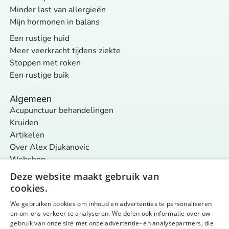
Minder last van allergieën
Mijn hormonen in balans
Een rustige huid
Meer veerkracht tijdens ziekte
Stoppen met roken
Een rustige buik
Algemeen
Acupunctuur behandelingen
Kruiden
Artikelen
Over Alex Djukanovic
Webshop
Contact
Deze website maakt gebruik van
cookies.
We gebruiken cookies om inhoud en advertenties te personaliseren
Volg ons op
en om ons verkeer te analyseren. We delen ook informatie over uw
Algemene voorwaarden
Privacy & cookies
gebruik van onze site met onze advertentie- en analysepartners, die
© 2026 Nurture Your Nature - alle rechten voorbehouden
Website by aardig